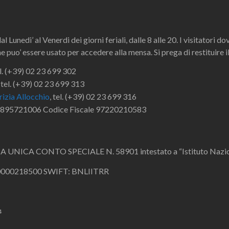
al Lunedi’ al Venerdi dei giorni feriali, dalle 8 alle 20. I visitatori 
 puo’ essere usato per accedere alla mensa. Si prega di restituire il
el. (+39) 02 23 699 302
tel. (+39) 02 23 699 313
rizia Allocchio
, tel. (+39) 02 23 699 316
 06895721006 Codice Fiscale 97220210583
UNICA CONTO SPECIALE N. 58901 intestato a “Istituto Naziona
000218500 SWIFT: BNLIITRR
4