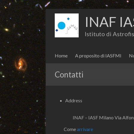
INAF IA
Istituto di Astrof
Home
A proposito di IASFMI
No
Contatti
Address
INAF – IASF Milano Via Alfon
Come
arrivare