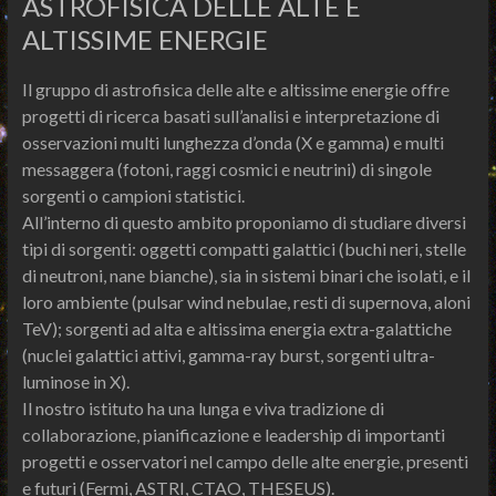
ASTROFISICA DELLE ALTE E
ALTISSIME ENERGIE
Il gruppo di astrofisica delle alte e altissime energie offre
progetti di ricerca basati sull’analisi e interpretazione di
osservazioni multi lunghezza d’onda (X e gamma) e multi
messaggera (fotoni, raggi cosmici e neutrini) di singole
sorgenti o campioni statistici.
All’interno di questo ambito proponiamo di studiare diversi
tipi di sorgenti: oggetti compatti galattici (buchi neri, stelle
di neutroni, nane bianche), sia in sistemi binari che isolati, e il
loro ambiente (pulsar wind nebulae, resti di supernova, aloni
TeV); sorgenti ad alta e altissima energia extra-galattiche
(nuclei galattici attivi, gamma-ray burst, sorgenti ultra-
luminose in X).
Il nostro istituto ha una lunga e viva tradizione di
collaborazione, pianificazione e leadership di importanti
progetti e osservatori nel campo delle alte energie, presenti
e futuri (Fermi, ASTRI, CTAO, THESEUS).