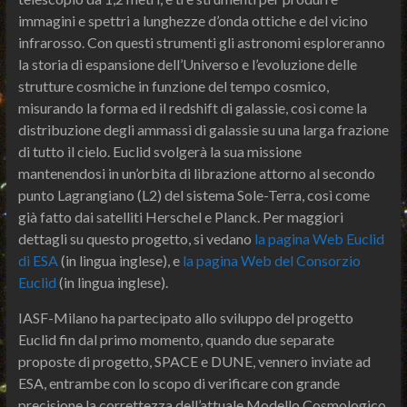
immagini e spettri a lunghezze d’onda ottiche e del vicino
infrarosso. Con questi strumenti gli astronomi esploreranno
la storia di espansione dell’Universo e l’evoluzione delle
strutture cosmiche in funzione del tempo cosmico,
misurando la forma ed il redshift di galassie, così come la
distribuzione degli ammassi di galassie su una larga frazione
di tutto il cielo. Euclid svolgerà la sua missione
mantenendosi in un’orbita di librazione attorno al secondo
punto Lagrangiano (L2) del sistema Sole-Terra, così come
già fatto dai satelliti Herschel e Planck. Per maggiori
dettagli su questo progetto, si vedano
la pagina Web Euclid
di ESA
(in lingua inglese), e
la pagina Web del Consorzio
Euclid
(in lingua inglese).
IASF-Milano ha partecipato allo sviluppo del progetto
Euclid fin dal primo momento, quando due separate
proposte di progetto, SPACE e DUNE, vennero inviate ad
ESA, entrambe con lo scopo di verificare con grande
precisione la correttezza dell’attuale Modello Cosmologico.