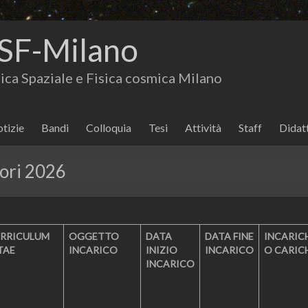
SF-Milano
isica Spaziale e Fisica cosmica Milano
tizie
Bandi
Colloquia
Tesi
Attività
Staff
Didat
tori 2026
RRICULUM
OGGETTO
DATA
DATA FINE
INCARIC
TAE
INCARICO
INIZIO
INCARICO
O CARIC
INCARICO