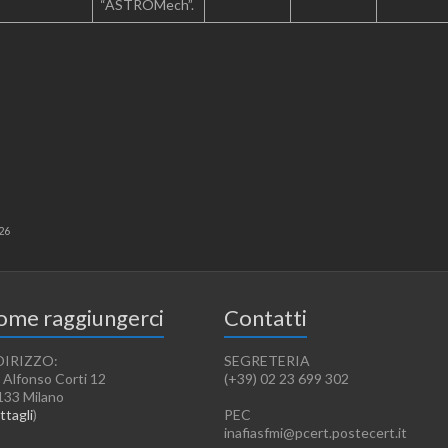
“ASTROMech”.
26
ome raggiungerci
Contatti
DIRIZZO:
SEGRETERIA
 Alfonso Corti 12
(+39) 02 23 699 302
133 Milano
ttagli
)
PEC
inafiasfmi@pcert.postecert.it