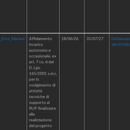
_Eros_Mariani
Affidamento
18/06/26
31/07/27
Dichiarazi
incarico
del 07/06
autonomo e
occasionale, ex
art. 7 co. 6 del
D. Lgs.
165/2001 s.m.i.,
per lo
svolgimento di
attività
tecniche di
supporto al
RUP finalizzate
alla
realizzazione
del progetto