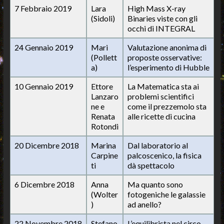
7 Febbraio 2019
Lara
High Mass X-ray
(Sidoli)
Binaries viste con gli
occhi di INTEGRAL
24 Gennaio 2019
Mari
Valutazione anonima di
(Pollett
proposte osservative:
a)
l’esperimento di Hubble
10 Gennaio 2019
Ettore
La Matematica sta ai
Lanzaro
problemi scientifici
ne e
come il prezzemolo sta
Renata
alle ricette di cucina
Rotondi
20 Dicembre 2018
Marina
Dal laboratorio al
Carpine
palcoscenico, la fisica
ti
dà spettacolo
6 Dicembre 2018
Anna
Ma quanto sono
(Wolter
fotogeniche le galassie
)
ad anello?
22 Novembre 2018
Stefano
L’equilibrista nel circo