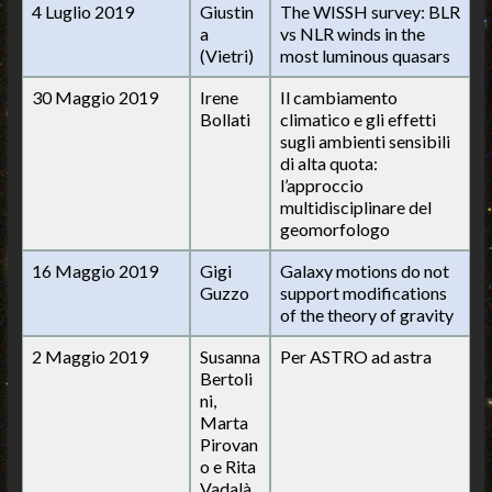
4 Luglio 2019
Giustin
The WISSH survey: BLR
a
vs NLR winds in the
(Vietri)
most luminous quasars
30 Maggio 2019
Irene
Il cambiamento
Bollati
climatico e gli effetti
sugli ambienti sensibili
di alta quota:
l’approccio
multidisciplinare del
geomorfologo
16 Maggio 2019
Gigi
Galaxy motions do not
Guzzo
support modifications
of the theory of gravity
2 Maggio 2019
Susanna
Per ASTRO ad astra
Bertoli
ni,
Marta
Pirovan
o e Rita
Vadalà