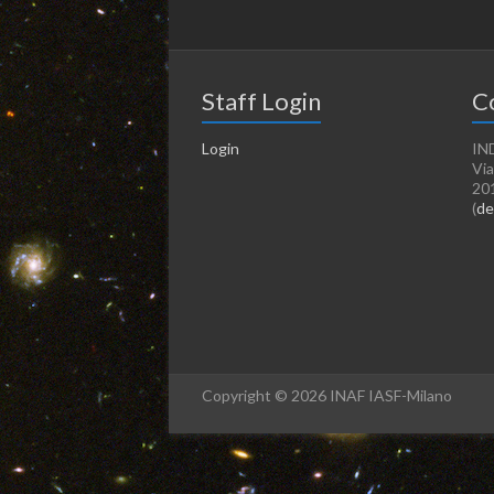
Staff Login
C
Login
IN
Via
20
(
de
Copyright © 2026 INAF IASF-Milano