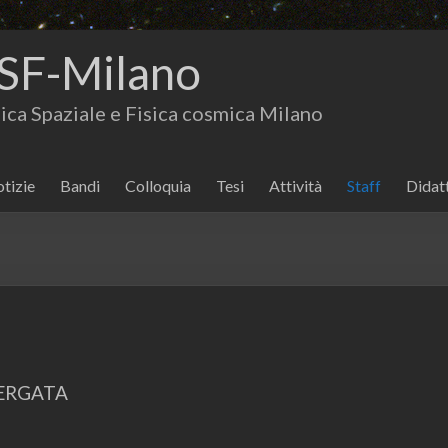
SF-Milano
isica Spaziale e Fisica cosmica Milano
tizie
Bandi
Colloquia
Tesi
Attività
Staff
Didat
VERGATA