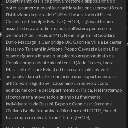
Dipartimento di Fisica poteva mettere a disposizione e di
poter assumere giovani laureati: la soluzione si presentò con
l’istituzione da parte del CNR del Laboratorio di Fisica
Cosmica e Tecnolgie Relative (LFCTR). I giovani furono
assunti ed era abitudine mandarli all’estero per un certo
periodo ( Aldo Treves al MIT, Nanni Bignami al Goddard,
Dario Maccagni a Cambridge UK, Gabriele Villa a Leicester,
Massimo Tarenghi in Arizona, Peppo Gavazzi a Leida). Per
quanto riguarda lo spazio, un piccolo gruppo guidato da
Connie comprendente alcuni teorici (Aldo Treves, Laura
Maraschi e Cesare Reina) ed i ricercatori più coinvolti
nell’analisi dati si traferirono prima in un appartamento in
affitto ed in seguito nel “capannino”, un nuovo piccolo
edificio nel cortile del Dipartimento di Fisica. Nel frattempo
si cercava una nuova sede e quando fu finalmente
individuata in via Bassini, Beppo e Connie si ritirarono e
Giuliano Boella fu nominato Direttore del LFCTR, che nel
frattempo era diventato un Istituto (IFCTR).