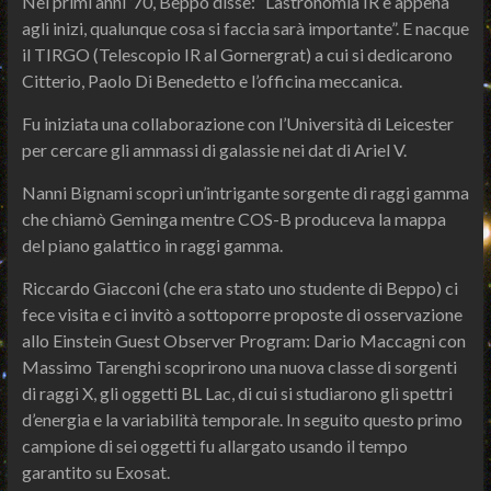
Nei primi anni ’70, Beppo disse: “L’astronomia IR è appena
agli inizi, qualunque cosa si faccia sarà importante”. E nacque
il TIRGO (Telescopio IR al Gornergrat) a cui si dedicarono
Citterio, Paolo Di Benedetto e l’officina meccanica.
Fu iniziata una collaborazione con l’Università di Leicester
per cercare gli ammassi di galassie nei dat di Ariel V.
Nanni Bignami scoprì un’intrigante sorgente di raggi gamma
che chiamò Geminga mentre COS-B produceva la mappa
del piano galattico in raggi gamma.
Riccardo Giacconi (che era stato uno studente di Beppo) ci
fece visita e ci invitò a sottoporre proposte di osservazione
allo Einstein Guest Observer Program: Dario Maccagni con
Massimo Tarenghi scoprirono una nuova classe di sorgenti
di raggi X, gli oggetti BL Lac, di cui si studiarono gli spettri
d’energia e la variabilità temporale. In seguito questo primo
campione di sei oggetti fu allargato usando il tempo
garantito su Exosat.