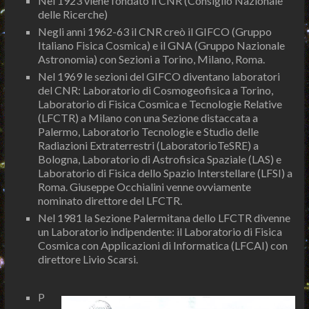
Nel 1923 viene fondato il CNR (Consiglio Nazionale
delle Ricerche)
Negli anni 1962-63 il CNR creò il GIFCO (Gruppo
Italiano Fisica Cosmica) e il GNA (Gruppo Nazionale
Astronomia) con Sezioni a Torino, Milano, Roma.
Nel 1969 le sezioni del GIFCO diventano laboratori
del CNR: Laboratorio di Cosmogeofisica a Torino,
Laboratorio di Fisica Cosmica e Tecnologie Relative
(LFCTR) a Milano con una Sezione distaccata a
Palermo, Laboratorio Tecnologie e Studio delle
Radiazioni Extraterrestri (LaboratorioTeSRE) a
Bologna, Laboratorio di Astrofisica Spaziale (LAS) e
Laboratorio di Fisica dello Spazio Interstellare (LFSI) a
Roma. Giuseppe Occhialini venne ovviamente
nominato direttore del LFCTR.
Nel 1981 la Sezione Palermitana dello LFCTR divenne
un Laboratorio indipendente: il Laboratorio di Fisica
Cosmica con Applicazioni di Informatica (LFCAI) con
direttore Livio Scarsi.
P