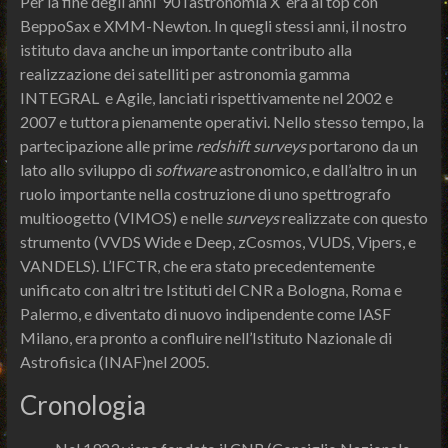
Per la fine degli anni ’90 l’astronomia X era al top con
BeppoSax e XMM-Newton. In quegli stessi anni, il nostro
istituto dava anche un importante contributo alla
realizzazione dei satelliti per astronomia gamma
INTEGRAL e Agile, lanciati rispettivamente nel 2002 e
2007 e tuttora pienamente operativi. Nello stesso tempo, la
partecipazione alle prime
redshift surveys
portarono da un
lato allo sviluppo di
software
astronomico, e dall’altro in un
ruolo importante nella costruzione di uno spettrografo
multioogetto (VIMOS) e nelle
surveys
realizzate con questo
strumento (VVDS Wide e Deep, zCosmos, VUDS, Vipers, e
VANDELS). L’IFCTR, che era stato precedentemente
unificato con altri tre Istituti del CNR a Bologna, Roma e
Palermo, e diventato di nuovo indipendente come IASF
Milano, era pronto a confluire nell’Istituto Nazionale di
Astrofisica (INAF)nel 2005.
Cronologia