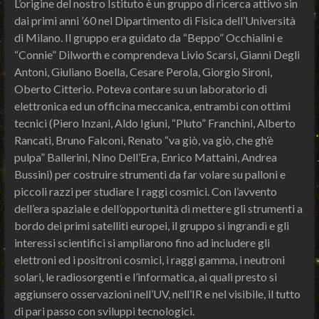
L’origine del nostro Istituto è un gruppo di ricerca attivo sin
dai primi anni ’60 nel Dipartimento di Fisica dell’Università
di Milano. Il gruppo era guidato da “Beppo” Occhialini e
“Connie” Dilworth e comprendeva Livio Scarsi, Gianni Degli
Antoni, Giuliano Boella, Cesare Perola, Giorgio Sironi,
Oberto Citterio. Poteva contare su un laboratorio di
elettronica ed un officina meccanica, entrambi con ottimi
tecnici (Piero Inzani, Aldo Igiuni, “Pluto” Franchini, Alberto
Rancati, Bruno Falconi, Renato “va giò, va giò, che gh’è
pulpa” Ballerini, Nino Dell’Era, Enrico Mattaini, Andrea
Bussini) per costruire strumenti da far volare su palloni e
piccoli razzi per studiare I raggi cosmici. Con l’avvento
dell’era spaziale e dell’opportunità di mettere gli strumenti a
bordo dei primi satelliti europei, il gruppo si ingrandì e gli
interessi scientifici si ampliarono fino ad includere gli
elettroni ed i positroni cosmici, i raggi gamma, i neutroni
solari, le radiosorgenti e l’informatica, ai quali presto si
aggiunsero osservazioni nell’UV, nell’IR e nel visibile, il tutto
di pari passo con sviluppi tecnologici.