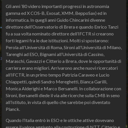
Gli anni ’80 videro importanti progressi in astronomia
gamma ed X COS-B, Exosat, XMM, BeppoSax) ed in
informatica. In quegli anni Guido Chincarini divenne
direttore dell’Osservatorio di Brera e quando Enrico Tanzi
fu a sua volta nominato direttore dell’IFCTR si crearono
forti legami fra le due istituzioni. Molti si spostarono:
Perola all’Università di Roma, Sironi all’Università di Milano,
Tarenghi ad ESO, Bignami all’Università di Cassino,
Maraschi, Gavazzi e Citterio a Brera, dove le opportunità di
carriera erano migliori. Arrivarono anche nuovi ricercatori
all’IFCTR, in un primo tempo Patrizia Caraveo e Lucio
Chiappetti, quindi Sandro Mereghetti, Bianca Garilli,
Monica Alderighi e Marco Bersanelli. In collaborazione con
Sironi, Bersanelli diede il via alle ricerche sulla CMB in seno
all’Istituto, in vista di quello che sarebbe poi diventato
Planck.
Quando l’Italia entrò in ESO e le ottiche attive dovevano
essere il valore aggiunto alla costruzione di NTT, Citterio e