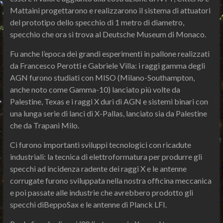
Mattaini progettarono e realizzarono il sistema di attuatori
del prototipo dello specchio di 1 metro di diametro,
specchio che ora si trova al Deutsche Museum di Monaco.
Fu anche l’epoca dei grandi esperimenti in pallone realizzati
da Francesco Perotti e Gabriele Villa: i raggi gamma degli
AGN furono studiati con MISO (Milano-Southampton,
anche noto come Gamma-10) lanciato più volte da
Palestine, Texas e i raggi X duri di AGN e sistemi binari con
una lunga serie di lanci di X-Pallas, lanciato sia da Palestine
che da Trapani Milo.
Ci furono importanti sviluppi tecnologici con ricadute
industriali: la tecnica di elettroformatura per produrre gli
specchi ad incidenza radente dei raggi X e le antenne
corrugate furono sviluppata nella nostra officina meccanica
e poi passate alle industrie che avrebbero prodotto gli
specchi diBeppoSax e le antenne di Planck LFI.