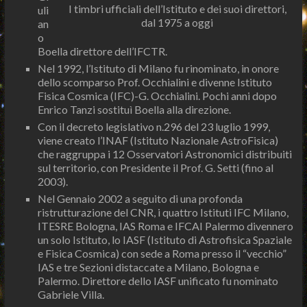
I timbri ufficiali dell’Istituto e dei suoi direttori,
uli
dal 1975 a oggi
an
o
Boella direttore dell’IFCTR.
Nel 1992, l’Istituto di Milano fu rinominato, in onore
dello scomparso Prof. Occhialini e divenne Istituto
Fisica Cosmica (IFC)-G. Occhialini. Pochi anni dopo
Enrico Tanzi sostituì Boella alla direzione.
Con il decreto legislativo n.296 del 23 luglio 1999,
viene creato l’INAF (Istituto Nazionale AstroFisica)
che raggruppa i 12 Osservatori Astronomici distribuiti
sul territorio, con Presidente il Prof. G. Setti (fino al
2003).
Nel Gennaio 2002 a seguito di una profonda
ristrutturazione del CNR, i quattro Istituti IFC Milano,
ITESRE Bologna, IAS Roma e IFCAI Palermo divennero
un solo Istituto, lo IASF (Istituto di Astrofisica Spaziale
e Fisica Cosmica) con sede a Roma presso il “vecchio”
IAS e tre Sezioni distaccate a Milano, Bologna e
Palermo. Direttore dello IASF unificato fu nominato
Gabriele Villa.