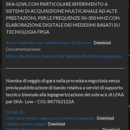
SKA-LOW, CON PARTICOLARE RIFERIMENTO A
SISTEMI DI ACQUISIZIONE MULTICANALE AD ALTE
PRESTAZIONI, PER LE FREQUENZE 50-350 MHZ CON
ELABORAZIONE DIGITALE DEI MEDESIMI BASATI SU
TECNOLOGIA FPGA
Avviso-esplorativo-per-manifestazione-di-interesse
Download
Documentazione:
https://inaf.ubuy.cineca.it/PortaleAppalti/it/homepage.wp
Nomina di seggio di gara nella procedura negoziata senza
previa pubblicazione di bando relativa a servizi di supporto
tecnico biennale alla ingegnerizzazione del subrack di LFAA
per SKA- Low – CIG: 847762122A
DD066-20-
Determina_nomina_seggio_gara_procedura_negoziata
Download
verbale_riunione_seggio
Download
DD068-20Determina_commissione_procedura-negoziata
Download