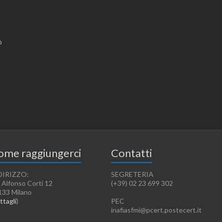
vo
ome raggiungerci
Contatti
DIRIZZO:
SEGRETERIA
 Alfonso Corti 12
(+39) 02 23 699 302
133 Milano
ttagli
)
PEC
inafiasfmi@pcert.postecert.it