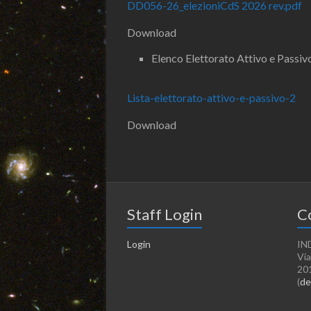
DD056-26_elezioniCdS 2026 rev.pdf
Download
Elenco Elettorato Attivo e Passi
Lista-elettorato-attivo-e-passivo-2
Download
Staff Login
C
Login
IN
Via
20
(
de