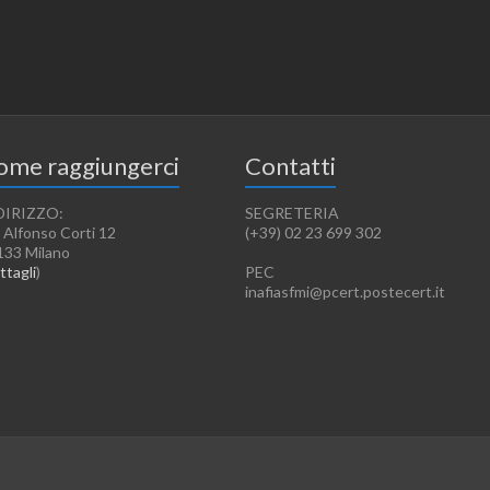
ome raggiungerci
Contatti
DIRIZZO:
SEGRETERIA
 Alfonso Corti 12
(+39) 02 23 699 302
133 Milano
ttagli
)
PEC
inafiasfmi@pcert.postecert.it