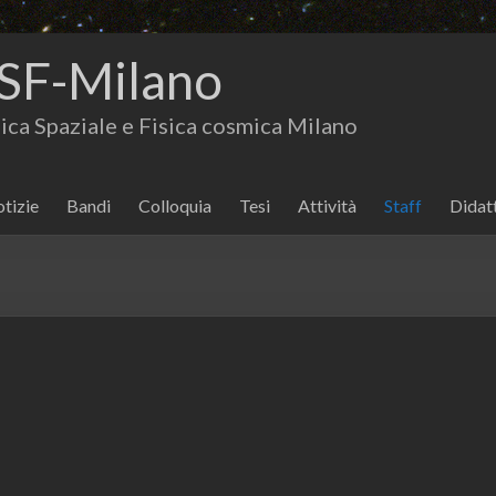
SF-Milano
isica Spaziale e Fisica cosmica Milano
tizie
Bandi
Colloquia
Tesi
Attività
Staff
Didat