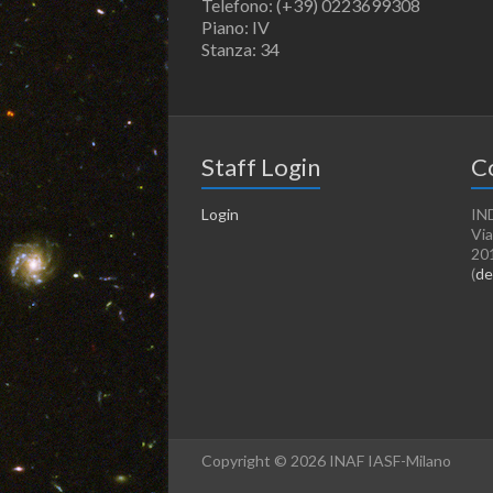
Telefono: (+39) 0223699308
Piano: IV
Stanza: 34
Staff Login
C
Login
IN
Via
20
(
de
Copyright © 2026 INAF IASF-Milano