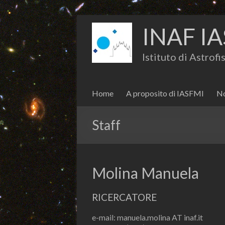
INAF IA
Istituto di Astrof
Home
A proposito di IASFMI
No
Staff
Molina Manuela
RICERCATORE
e-mail: manuela.molina AT inaf.it