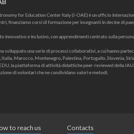
AB
ronomy for Education Center Italy (I-OAE) è un ufficio internazion
ntri, finanziamo corsi di formazione per insegnanti in decine di p
o innovativo e inclusivo, con apprendimenti centrato sulla persona
ha sviluppato una serie di processi collaborativi, a cui hanno parte
e, Italia, Marocco, Montenegro, Palestina, Portogallo, Slovenia, Si
oEDU, la piattaforma di attività didattiche peer-reviewed della IAU
azione di volontari che ne condividano valori e metodi.
ow to reach us
Contacts