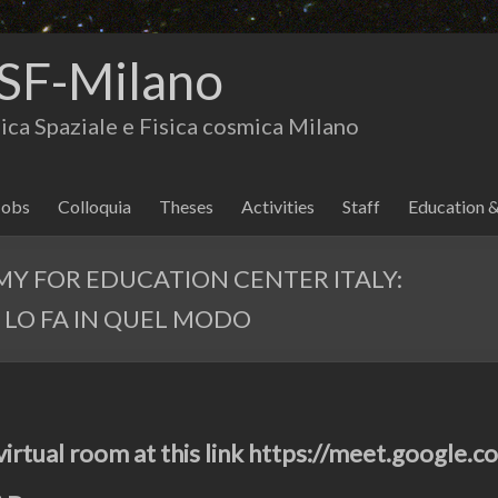
SF-Milano
isica Spaziale e Fisica cosmica Milano
Jobs
Colloquia
Theses
Activities
Staff
Education 
MY FOR EDUCATION CENTER ITALY:
é LO FA IN QUEL MODO
virtual room at this link https://meet.google