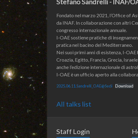
Stefano Sandrelli - INAF/O
Fondato nel marzo 2021, l’Office of Ast
da INAF. In collaborazione con altri Ce
congresso internazionale annuale.
I-OAE sostiene pratiche di insegnament
pratica nel bacino del Mediterraneo.
Nei suoi primi anni di esistenza, I-OAE 
Croazia, Egitto, Francia, Grecia, Israel
anche l’edizione internazionale di astr
I-OAE è un ufficio aperto alla collabor
2025.06.11.Sandrelli_OAE@Sedi
Download
All talks list
Staff Login
H