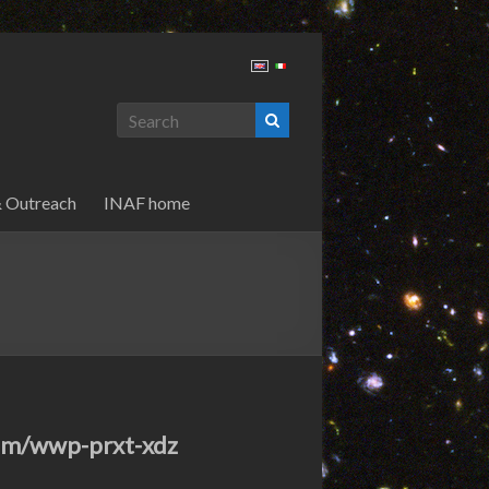
& Outreach
INAF home
.com/wwp-prxt-xdz