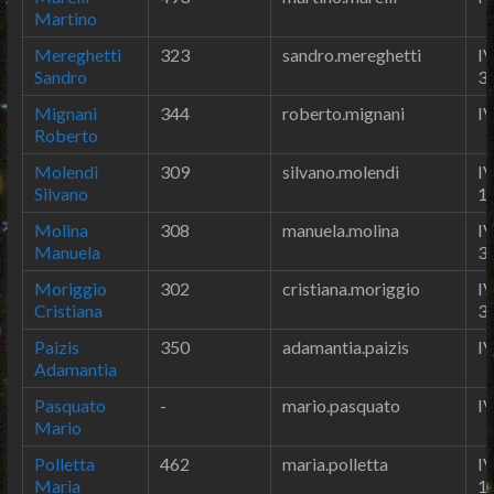
Martino
Mereghetti
323
sandro.mereghetti
IV
Sandro
3
Mignani
344
roberto.mignani
IV
Roberto
Molendi
309
silvano.molendi
IV
Silvano
1
Molina
308
manuela.molina
IV
Manuela
3
Moriggio
302
cristiana.moriggio
IV
Cristiana
3
Paizis
350
adamantia.paizis
IV
Adamantia
Pasquato
-
mario.pasquato
IV
Mario
Polletta
462
maria.polletta
IV
Maria
1