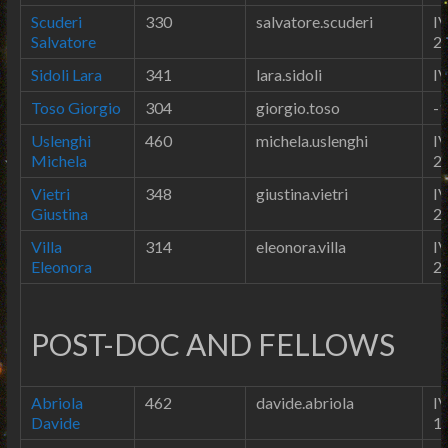
Scuderi
330
salvatore.scuderi
IV
Salvatore
2
Sidoli Lara
341
lara.sidoli
IV
Toso Giorgio
304
giorgio.toso
-1
Uslenghi
460
michela.uslenghi
IV
Michela
2
Vietri
348
giustina.vietri
IV
Giustina
2
Villa
314
eleonora.villa
IV
Eleonora
2
POST-DOC AND FELLOWS
Abriola
462
davide.abriola
IV
Davide
1