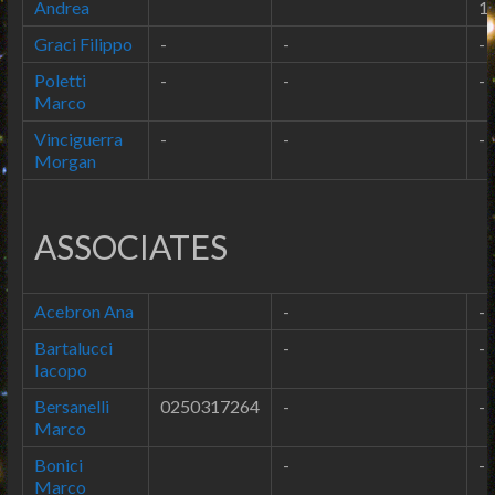
Andrea
1
Graci Filippo
-
-
-
Poletti
-
-
-
Marco
Vinciguerra
-
-
-
Morgan
ASSOCIATES
Acebron Ana
-
-
Bartalucci
-
-
Iacopo
Bersanelli
0250317264
-
-
Marco
Bonici
-
-
Marco