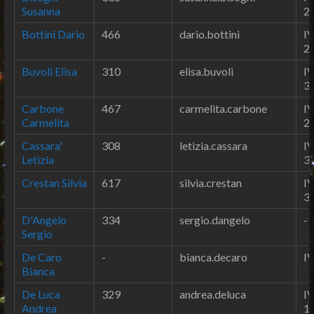
Susanna
2
Bottini Dario
466
dario.bottini
IV
2
Buvoli Elisa
310
elisa.buvoli
IV
3
Carbone
467
carmelita.carbone
IV
Carmelita
2
Cassara'
308
letizia.cassara
IV
Letizia
3
Crestan Silvia
617
silvia.crestan
IV
3
D'Angelo
334
sergio.dangelo
-1
Sergio
De Caro
-
bianca.decaro
IV
Bianca
De Luca
329
andrea.deluca
IV
Andrea
1