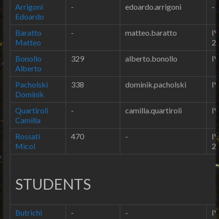
Arrigoni
-
edoardo.arrigoni
-
Edoardo
Baratto
-
matteo.baratto
IV
Matteo
2
Bonollo
329
alberto.bonollo
IV
Alberto
Pacholski
338
dominik.pacholski
IV
Dominik
Quartiroli
-
camilla.quartiroli
IV
Camilla
Rossati
470
-
IV
Micol
2
STUDENTS
Butrichi
-
-
IV