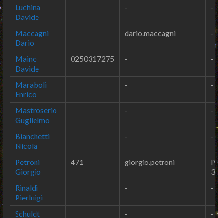
Luchina
-
-
Davide
Maccagni
dario.maccagni
-
Dario
Maino
0250317275
-
-
Davide
Maraboli
-
-
Enrico
Mastroserio
-
-
Guglielmo
Bianchetti
-
-
Nicola
Petroni
471
giorgio.petroni
IV
Giorgio
3
Rinaldi
-
-
Pierluigi
Schuldt
-
-