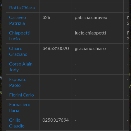
Botta Chiara
-
-
Caraveo
326
patrizia.caraveo
IV
Patrizia
3
Chiappetti
lucio.chiappetti
IV
Lucio
3
Chiaro
3485310020
graziano.chiaro
-
Graziano
Corso Alain
-
-
Jody
Esposito
-
-
Paolo
Fiorini Carlo
-
-
Fornasiero
-
-
Ilaria
Grillo
0250317694
-
-
Claudio