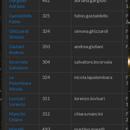
Gargiulo
462
adriana.gargiulo
IV
Adriana
1
Gastaldello
325
fabio.gastaldello
IV
Fabio
2
Ghizzardi
324
simona.ghizzardi
IV
Simona
3
Giuliani
350
andrea.giuliani
IV
Andrea
Incorvaia
304
salvatore.incorvaia
-1
Salvatore
La
324
nicola.lapalombara
IV
Palombara
3
Nicola
Lovisari
311
lorenzo.lovisari
IV
Lorenzo
1
Mancini
312
chiara.mancini
IV
Chiara
2
Marelli
493
martino.marelli
IV