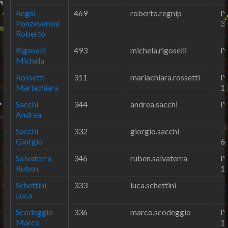
Regni
469
roberto.regnip
IV
Ponzeveroni
3
Roberto
Rigoselli
493
michela.rigoselli
IV
Michela
Rossetti
311
mariachiara.rossetti
IV
Mariachiara
1
Sacchi
344
andrea.sacchi
IV
Andrea
Sacchi
332
giorgio.sacchi
-1
Giorgio
6
Salvaterra
346
ruben.salvaterra
IV
Ruben
1
Schettini
333
luca.schettini
-1
Luca
Scodeggio
336
marco.scodeggio
IV
Marco
1