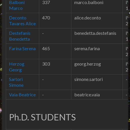
Balboni
337
marco.balboni
IV
Marco
1
Deconto
470
alice.deconto
IV
Tavares Alice
2
Destefanis
-
benedetta.destefanis
IV
Benedetta
1
Farina Serena
465
serena.farina
IV
2
Herzog
303
georg.herzog
IV
Georg
2
Sartori
-
simone.sartori
-
Simone
Vaia Beatrice
-
beatrice.vaia
-
Ph.D. STUDENTS