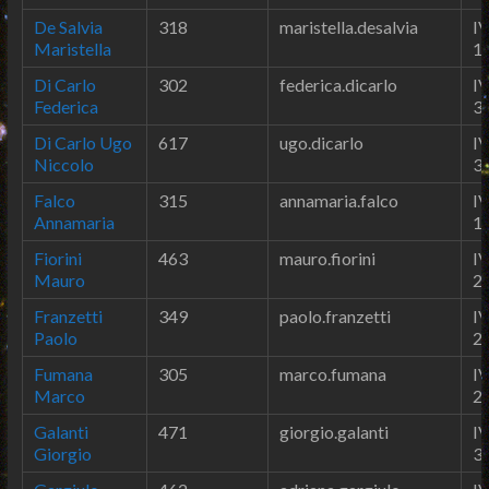
De Salvia
318
maristella.desalvia
IV
Maristella
1
Di Carlo
302
federica.dicarlo
IV
Federica
3
Di Carlo Ugo
617
ugo.dicarlo
IV
Niccolo
3
Falco
315
annamaria.falco
IV
Annamaria
1
Fiorini
463
mauro.fiorini
IV
Mauro
2
Franzetti
349
paolo.franzetti
IV
Paolo
2
Fumana
305
marco.fumana
IV
Marco
2
Galanti
471
giorgio.galanti
IV
Giorgio
3