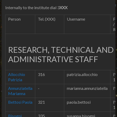
Internally to the institute dial 3
XXX
Person
Tel. (XXX)
Username
Fl
/
R
RESEARCH, TECHNICAL AND
ADMINISTRATIVE STAFF
Allocchio
316
patrizia.allocchio
IV
Patrizia
1
Annunziatella
-
marianna.annunziatella
IV
Marianna
Bettosi Paola
321
paola.bettosi
IV
1
Bisogni
335
susanna.bisogni
IV