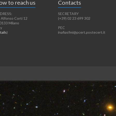
ow to reach us
Contacts
DRESS:
SECRETARY
 Alfonso Corti 12
(+39) 02 23 699 302
0133 Milano
ly
PEC
tails
)
inafiasfmi@pcert.postecert.it