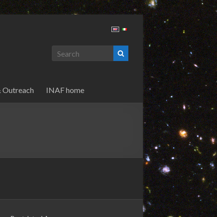
& Outreach
INAF home