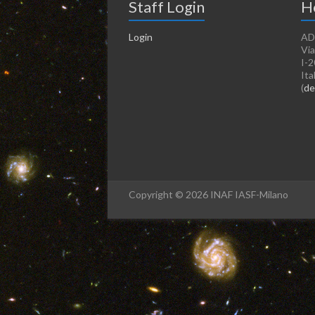
Staff Login
H
Login
AD
Via
I-2
Ita
(
de
Copyright © 2026 INAF IASF-Milano