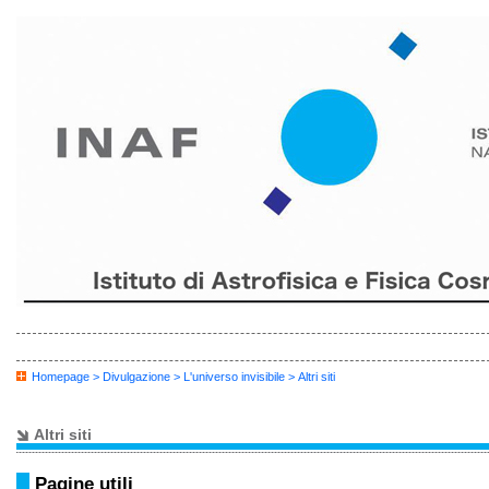
Homepage
>
Divulgazione
>
L'universo invisibile
> Altri siti
Altri siti
Pagine utili