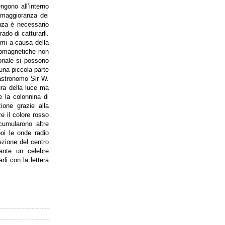
ngono all’interno
e maggioranza dei
enza è necessario
ado di catturarli.
emi a causa della
tromagnetiche non
riale si possono
 una piccola parte
 astronomo Sir W.
ra della luce ma
e la colonnina di
ione grazie alla
e il colore rosso
cumularono altre
poi le onde radio
ezione del centro
rante un celebre
li con la lettera