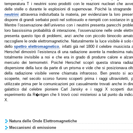
temperatura T i neutrini sono prodotti con le reazioni nucleari che avve
delle stelle o durante le esplosioni di supernovae. Poiché la stragrand
neutrini
attraversa indisturbata la materia, per evidenziare la loro pres
disporre di grandi serbatoi posti nel sottosuolo e riempiti con sostanze in gr
Mentre l’osservazione dell’universo con i neutrini presenta parecchi probl
loro bassissima probabilità di interazione, l’osservazione nelle onde elet
presenta questo tipo di problemi, anzi anche con piccolo binocolo amato
raccogliere le onde elettromagnetiche. Naturalmente la luce visibile è solo
dello
spettro elettromagnetico
, infatti già nel 1800 il celebre musicista
Herschel dimostrò l’esistenza di una radiazione avente la medesima natu
totalmente invisibile a noi e che era in grado di produrre calore e alzar
mercurio dei termometri. Poiché Herschel scoprì questa strana radiaz
dispersione della luce da parte di un prisma e vide che si posizionava oltr
della radiazione visibile venne chiamata infrarosso. Ben presto si ac
scoperte, nel secolo scorso furono scoperti prima i raggi ultravioletti, 
utilizzate prima per le comunicazioni poi casualmente trovati anche in dir
galattico dal celebre pioniere Carl Jansky e i raggi X scoperti du
esperimento da R�ntgen che li trovò così misteriosi a tal punto da indicar
X.
Natura delle Onde Elettromagnetiche
Meccanismi di emissione