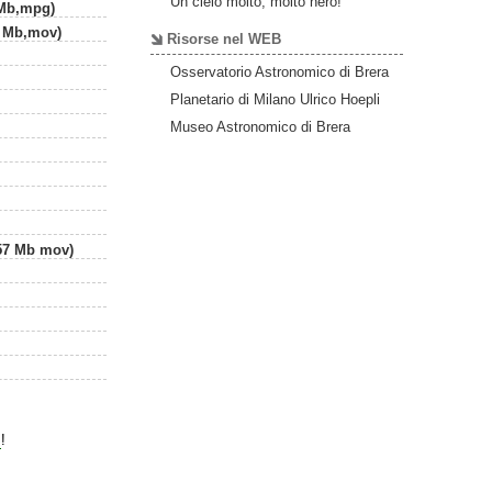
Un cielo molto, molto nero!
 Mb,mpg)
1 Mb,mov)
Risorse nel WEB
Osservatorio Astronomico di Brera
Planetario di Milano Ulrico Hoepli
Museo Astronomico di Brera
,57 Mb mov)
i
!