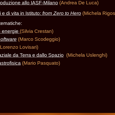
troduzione allo IASF-Milano
(Andrea De Luca)
 di vita in Istituto
:
from Zero to Hero
(
Michela Rigose
ematiche:
me energie
(
Silvia Crestan
)
software
(Marco Scodeggio)
Lorenzo Lovisari)
ziale da Terra e dallo Spazio
(Michela Uslenghi)
astrofisica
(Mario Pasquato)