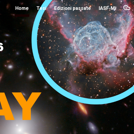
Home
Tesi
Edizioni passate
IASF-Mi
ion
6
AY