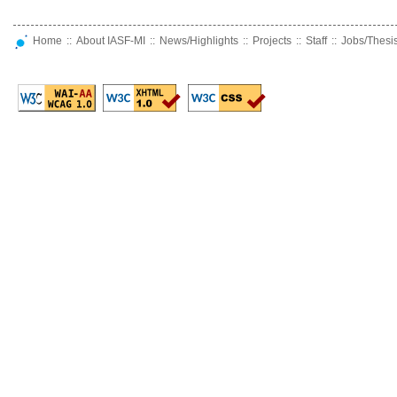
Home
::
About IASF-MI
::
News/Highlights
::
Projects
::
Staff
::
Jobs/Thesi